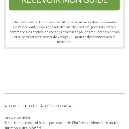
Je hais les spams : ton adresse mail ne sera jamais cédée ni revendue.
En t'inscrivant, tu vas recevoir des articles, vidéos, podcasts, offres
commerciales et plein de conseils et astuces pour t'améliorer en dessin
et faire ton propre carnet de voyage,. Tu peux te désabonner à tout
moment.
AUTRES BLOGS À DÉCOUVRIR :
ON VA GRIMPER
Si tu te sens chez toi ici et que l'escalade t'intéresse, viens faire un tour
sur mon autre blog ! ;)