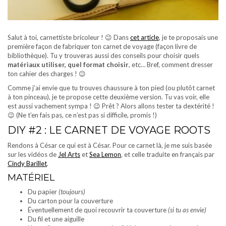
Salut à toi, carnettiste bricoleur ! 😉 Dans
cet article
, je te proposais une
première façon de fabriquer ton carnet de voyage (façon livre de
bibliothèque). Tu y trouveras aussi des conseils pour choisir quels
matériaux utiliser, quel format choisir
, etc… Bref, comment dresser
ton cahier des charges ! 😉
Comme j’ai envie que tu trouves chaussure à ton pied (ou plutôt carnet
à ton pinceau), je te propose cette deuxième version. Tu vas voir, elle
est aussi vachement sympa ! 😉 Prêt ? Alors allons tester ta dextérité !
😉 (Ne t’en fais pas, ce n’est pas si difficile, promis !)
DIY #2 : LE CARNET DE VOYAGE ROOTS
Rendons à César ce qui est à César. Pour ce carnet là, je me suis basée
sur les vidéos de
Jel Arts
et
Sea Lemon
, et celle traduite en français par
Cindy Barillet
.
MATÉRIEL
Du papier
(toujours)
Du carton pour la couverture
Éventuellement de quoi recouvrir ta couverture
(si tu as envie)
Du fil et une aiguille