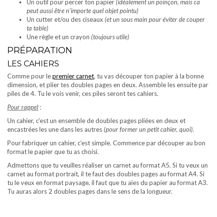
Un outil pour percer ton papier
(idéalement un poinçon, mais ca
peut aussi être n’importe quel objet pointu)
Un cutter et/ou des ciseaux
(et un sous main pour éviter de couper
ta table)
Une règle et un crayon
(toujours utile)
PRÉPARATION
LES CAHIERS
Comme pour le
premier carnet
, tu vas découper ton papier à la bonne
dimension, et plier tes doubles pages en deux. Assemble les ensuite par
piles de 4. Tu le vois venir, ces piles seront tes cahiers.
Pour rappel
:
Un cahier, c’est un ensemble de doubles pages pliées en deux et
encastrées les une dans les autres
(pour former un petit cahier, quoi)
.
Pour fabriquer un cahier, c’est simple. Commence par découper au bon
format le papier que tu as choisi.
Admettons que tu veuilles réaliser un carnet au format A5. Si tu veux un
carnet au format portrait, il te faut des doubles pages au format A4. Si
tu le veux en format paysage, il faut que tu aies du papier au format A3.
Tu auras alors 2 doubles pages dans le sens de la longueur.