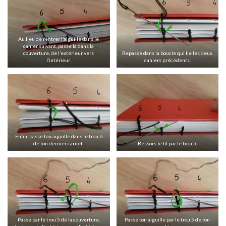
Au lieu de rentrer l’aiguille dans le
cahier suivant, passe la dans la
couverture, de l’extérieur vers
Repasse dans la boucle qui lie les deux
l’intérieur.
cahiers précédents.
Enfin, passe ton aiguille dans le trou 6
de ton dernier carnet.
Ressors le fil par le trou 5.
Passe par le trou 5 de la couverture,
Passe ton aiguille par le trou 5 de ton