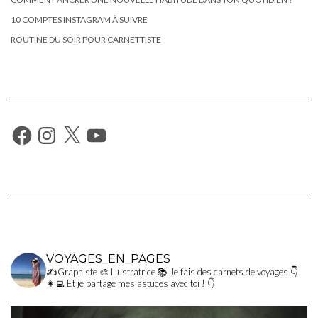
10 COMPTES INSTAGRAM À SUIVRE
ROUTINE DU SOIR POUR CARNETTISTE
Facebook
Instagram
X
YouTube
VOYAGES_EN_PAGES
✍Graphiste
🎨 Illustratrice
📚 Je fais des carnets de voyages
👇
👩‍💻 Et je partage mes astuces avec toi ! 👇