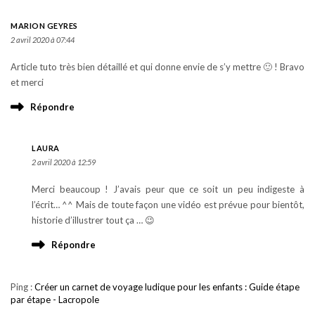
MARION GEYRES
2 avril 2020 à 07:44
Article tuto très bien détaillé et qui donne envie de s’y mettre 🙂 ! Bravo
et merci
Répondre
LAURA
2 avril 2020 à 12:59
Merci beaucoup ! J’avais peur que ce soit un peu indigeste à
l’écrit… ^^ Mais de toute façon une vidéo est prévue pour bientôt,
historie d’illustrer tout ça … 😉
Répondre
Ping :
Créer un carnet de voyage ludique pour les enfants : Guide étape
par étape - Lacropole