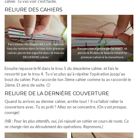
cahier. Tu vas voir c’est facile.
RELIURE DES CAHIERS
Fais toutes les étapes de I. à III., mais au
lieu de rentrer dans le trou 6 du premier
Ressors ton aiguille par le trou 5, et
cahier, passe ton aiguille dans le trou du
passe le fil dans la boucle reliant le
DEUXIÈME cahier.
premier cahier à la couverture
Ensuite repasse le fil dans le trou 5 du deuxième cahier, et fais le
ressortir par le trou 4. Tu n’as plus qu’à répéter l’opération jusqu’au
bout du cahier. Puis raccorde ton 3ème cahier comme tu as raccordé le
2ème. Et ainsi de suite. 🙂
RELIURE DE LA DERNIÈRE COUVERTURE
Quand tu arrives au dernier cahier, arrête tout ! Il va falloir relier la
couverture avec. Tu es prêt ? Allez on se concentre.
(On y est presque,
courage)
(NB : Pour les plus attentifs, oui, j’ai rajouté un cahier en cours de route. Ca
ne change rien au déroulement des opérations. Reprenons.)