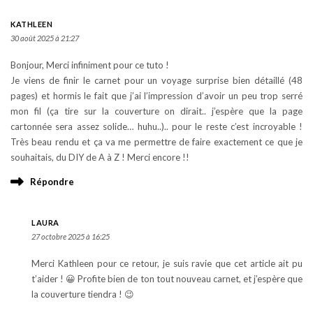
KATHLEEN
30 août 2025 à 21:27
Bonjour, Merci infiniment pour ce tuto !
Je viens de finir le carnet pour un voyage surprise bien détaillé (48
pages) et hormis le fait que j’ai l’impression d’avoir un peu trop serré
mon fil (ça tire sur la couverture on dirait.. j’espère que la page
cartonnée sera assez solide… huhu..).. pour le reste c’est incroyable !
Très beau rendu et ça va me permettre de faire exactement ce que je
souhaitais, du DIY de A à Z ! Merci encore !!
Répondre
LAURA
27 octobre 2025 à 16:25
Merci Kathleen pour ce retour, je suis ravie que cet article ait pu
t’aider ! 😀 Profite bien de ton tout nouveau carnet, et j’espère que
la couverture tiendra ! 😉