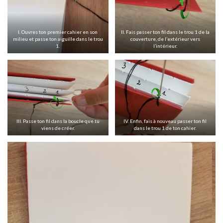
I. Ouvres ton premier cahier en son
II. Fais passer ton fil dans le trou 1 de la
milieu et passe ton aiguille dans le trou
couverture, de l’extérieur vers
1.
l’intérieur.
III. Passe ton fil dans la boucle que tu
IV. Enfin, fais à nouveau passer ton fil
viens de créer.
dans le trou 1 de ton cahier.