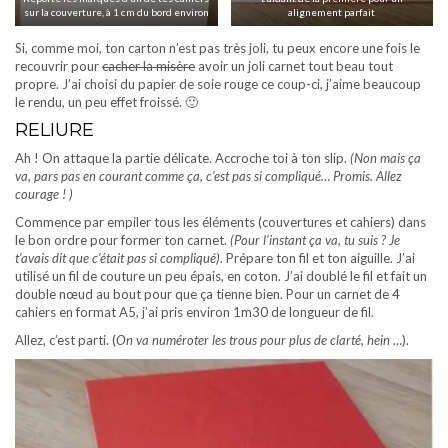
sur la couverture, à 1 cm du bord environ
alignement parfait
Si, comme moi, ton carton n’est pas très joli, tu peux encore une fois le
recouvrir pour
cacher la misère
avoir un joli carnet tout beau tout
propre. J’ai choisi du papier de soie rouge ce coup-ci, j’aime beaucoup
le rendu, un peu effet froissé. 🙂
RELIURE
Ah ! On attaque la partie délicate. Accroche toi à ton slip.
(Non mais ça
va, pars pas en courant comme ça, c’est pas si compliqué… Promis. Allez
courage ! )
Commence par empiler tous les éléments (couvertures et cahiers) dans
le bon ordre pour former ton carnet.
(Pour l’instant ça va, tu suis ? Je
t’avais dit que c’était pas si compliqué)
. Prépare ton fil et ton aiguille.
J’ai
utilisé un fil de couture un peu épais, en coton. J’ai doublé le fil et fait un
double nœud au bout pour que ça tienne bien. Pour un carnet de 4
cahiers en format A5, j’ai pris environ 1m30 de longueur de fil.
Allez, c’est parti. (
On va numéroter les trous pour plus de clarté, hein …
).