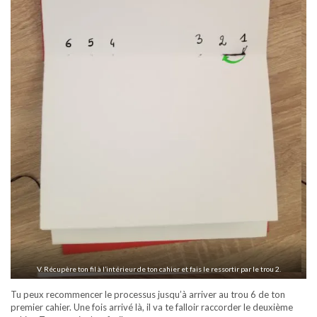
V. Récupère ton fil à l’intérieur de ton cahier et fais le ressortir par le trou 2.
Tu peux recommencer le processus jusqu’à arriver au trou 6 de ton
premier cahier. Une fois arrivé là, il va te falloir raccorder le deuxième