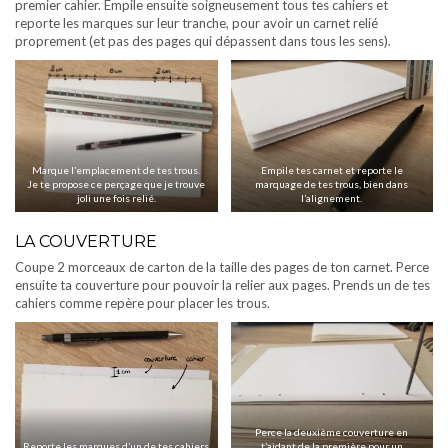
premier cahier. Empile ensuite soigneusement tous tes cahiers et
reporte les marques sur leur tranche, pour avoir un carnet relié
proprement (et pas des pages qui dépassent dans tous les sens).
Marque l’emplacement de tes trous.
Empile tes carnet et reporte le
Je te propose ce perçage que je trouve
marquage de tes trous, bien dans
joli une fois relié.
l’alignement.
LA COUVERTURE
Coupe 2 morceaux de carton de la taille des pages de ton carnet. Perce
ensuite ta couverture pour pouvoir la relier aux pages. Prends un de tes
cahiers comme repère pour placer les trous.
Perce la deuxième couverture en
Reporte les marques d’un de tes cahiers
t’aidant de la première pour un