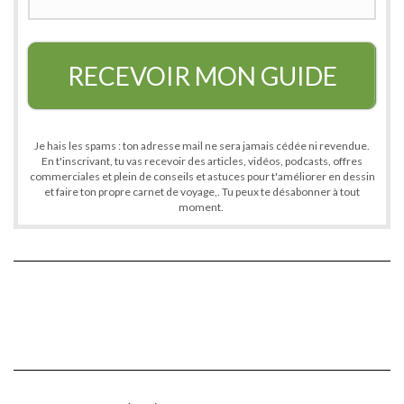
RECEVOIR MON GUIDE
Je hais les spams : ton adresse mail ne sera jamais cédée ni revendue.
En t'inscrivant, tu vas recevoir des articles, vidéos, podcasts, offres
commerciales et plein de conseils et astuces pour t'améliorer en dessin
et faire ton propre carnet de voyage,. Tu peux te désabonner à tout
moment.