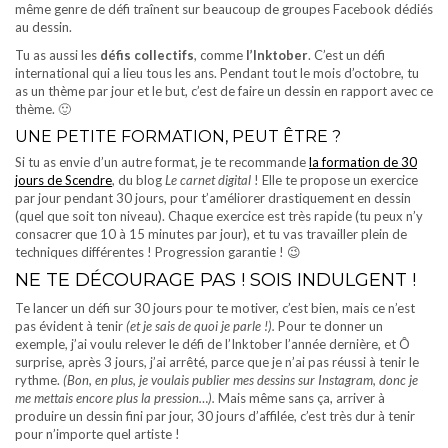
même genre de défi traînent sur beaucoup de groupes Facebook dédiés
au dessin.
Tu as aussi les
défis collectifs
, comme
l’Inktober
. C’est un défi
international qui a lieu tous les ans. Pendant tout le mois d’octobre, tu
as un thème par jour et le but, c’est de faire un dessin en rapport avec ce
thème. 🙂
UNE PETITE FORMATION, PEUT ÊTRE ?
Si tu as envie d’un autre format, je te recommande
la formation de 30
jours de Scendre
, du blog
Le carnet digital
! Elle te propose un exercice
par jour pendant 30 jours, pour t’améliorer drastiquement en dessin
(quel que soit ton niveau). Chaque exercice est très rapide (tu peux n’y
consacrer que 10 à 15 minutes par jour), et tu vas travailler plein de
techniques différentes ! Progression garantie ! 😉
NE TE DÉCOURAGE PAS ! SOIS INDULGENT !
Te lancer un défi sur 30 jours pour te motiver, c’est bien, mais ce n’est
pas évident à tenir
(et je sais de quoi je parle !).
Pour te donner un
exemple, j’ai voulu relever le défi de l’Inktober l’année dernière, et Ô
surprise, après 3 jours, j’ai arrêté, parce que je n’ai pas réussi à tenir le
rythme.
(Bon, en plus, je voulais publier mes dessins sur Instagram, donc je
me mettais encore plus la pression…).
Mais même sans ça, arriver à
produire un dessin fini par jour, 30 jours d’affilée, c’est très dur à tenir
pour n’importe quel artiste !