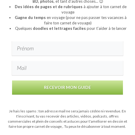
BD, photos
, et tant d'autres choses... 😉
Des idées de pages et de rubriques
à ajouter à ton carnet de
voyage
Gagne du temps
en voyage (pour ne pas passer tes vacances à
faire ton carnet de voyage)
Quelques
doodles et lettrages faciles
pour t'aider à te lancer
RECEVOIR MON GUIDE
Je hais les spams : ton adresse mail ne sera jamais cédée ni revendue. En
t'inscrivant, tu vas recevoir des articles, vidéos, podcasts, offres
commerciales et plein de conseils et astuces pour t'améliorer en dessin et
faire ton propre carnet de voyage,. Tu peux te désabonner à tout moment.