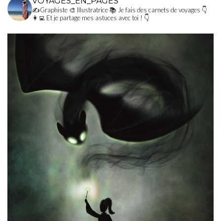
VOYAGES_EN_PAGES
✍Graphiste
🎨 Illustratrice
📚 Je fais des carnets de voyages
👇
👩‍💻 Et je partage mes astuces avec toi ! 👇