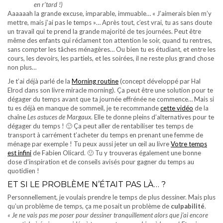
en r’tard !)
Aaaaaah la grande excuse, imparable, immuable… « J’aimerais bien m’y
mettre, mais j’ai pas le temps »… Après tout, c’est vrai, tu as sans doute
un travail qui te prend la grande majorité de tes journées. Peut être
même des enfants qui réclament ton attention le soir, quand tu rentres,
sans compter les tâches ménagères… Ou bien tu es étudiant, et entre les
cours, les devoirs, les partiels, et les soirées, il ne reste plus grand chose
non plus…
Je t’ai déjà parlé de la
Morning routine
(concept développé par Hal
Elrod dans son livre miracle morning). Ça peut être une solution pour te
dégager du temps avant que ta journée effrénée ne commence… Mais si
tu es déjà en manque de sommeil, je te recommande
cette vidéo
de la
chaîne
Les astuces de Margaux
. Elle te donne pleins d’alternatives pour te
dégager du temps ! 🙂 Ça peut aller de rentabiliser tes temps de
transport à carrément t’acheter du temps en prenant une femme de
ménage par exemple ! Tu peux aussi jeter un œil au livre
Votre temps
est infini
de Fabien Olicard. 🙂 Tu y trouveras également une bonne
dose d’inspiration et de conseils avisés pour gagner du temps au
quotidien !
ET SI LE PROBLÈME N’ÉTAIT PAS LÀ… ?
Personnellement, je voulais prendre le temps de plus dessiner. Mais plus
qu’un problème de temps, ça me posait un problème de
culpabilité
.
« Je ne vais pas me poser pour dessiner tranquillement alors que j’ai encore