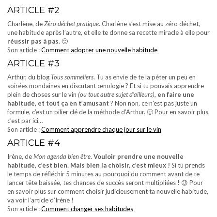
ARTICLE #2
Charlène, de
Zéro déchet pratique
. Charlène s’est mise au zéro déchet,
une habitude après l’autre, et elle te donne sa recette miracle à elle pour
réussir pas à pas
. 🙂
Son article :
Comment adopter une nouvelle habitude
ARTICLE #3
Arthur, du blog
Tous sommeliers
. Tu as envie de te la péter un peu en
soirées mondaines en discutant œnologie ? Et si tu pouvais apprendre
plein de choses sur le vin
(ou tout autre sujet d’ailleurs)
,
en faire une
habitude, et tout ça en t’amusant
? Non non, ce n’est pas juste un
formule, c’est un pilier clé de la méthode d’Arthur. 🙂 Pour en savoir plus,
c’est par ici…
Son article :
Comment apprendre chaque jour sur le vin
ARTICLE #4
Irène, de
Mon agenda bien être
.
Vouloir prendre une nouvelle
habitude, c’est bien. Mais bien la choisir, c’est mieux !
Si tu prends
le temps de réfléchir 5 minutes au pourquoi du comment avant de te
lancer tête baissée, tes chances de succès seront multipliées ! 😉 Pour
en savoir plus sur comment choisir judicieusement ta nouvelle habitude,
va voir l’article d’Irène !
Son article :
Comment changer ses habitudes