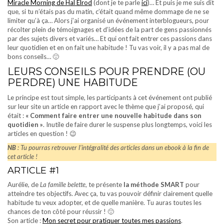
Miracle Morning de Hal Elrod
(dont je te parle
ici
)… Et puis je me suis dit
que, si tu n’étais pas du matin, c’était quand même dommage de ne se
limiter qu’à ça… Alors j’ai organisé un événement interblogueurs, pour
récolter plein de témoignages et d’idées de la part de gens passionnés
par des sujets divers et variés… Et qui ont fait entrer ces passions dans
leur quotidien et en on fait une habitude ! Tu vas voir, il y a pas mal de
bons conseils… 🙂
LEURS CONSEILS POUR PRENDRE (OU
PERDRE) UNE HABITUDE
Le principe est tout simple, les participants à cet événement ont publié
sur leur site un article en rapport avec le thème que j’ai proposé, qui
était :
« Comment faire entrer une nouvelle habitude dans son
quotidien »
. Inutile de faire durer le suspense plus longtemps, voici les
articles en question ! 😉
NB
: Tu pourras retrouver l’intégralité des articles dans un ebook à la fin de
cet article !
ARTICLE #1
Aurélie, de
La famille belette
, te présente
la méthode SMART
pour
atteindre tes objectifs. Avec ça, tu vas pouvoir définir clairement quelle
habitude tu veux adopter, et de quelle manière. Tu auras toutes les
chances de ton côté pour réussir ! 🙂
Son article :
Mon secret pour pratiquer toutes mes passions
.