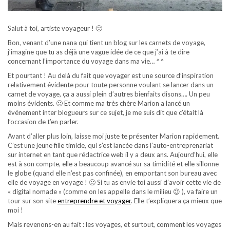
Salut à toi, artiste voyageur ! 🙂
Bon, venant d’une nana qui tient un blog sur les carnets de voyage,
j’imagine que tu as déjà une vague idée de ce que j’ai à te dire
concernant l’importance du voyage dans ma vie… ^^
Et pourtant ! Au delà du fait que voyager est une source d’inspiration
relativement évidente pour toute personne voulant se lancer dans un
carnet de voyage, ça a aussi plein d’autres bienfaits disons…. Un peu
moins évidents. 🙂 Et comme ma très chère Marion a lancé un
événement inter blogueurs sur ce sujet, je me suis dit que c’était là
l’occasion de t’en parler.
Avant d’aller plus loin, laisse moi juste te présenter Marion rapidement.
C’est une jeune fille timide, qui s’est lancée dans l’auto-entreprenariat
sur internet en tant que rédactrice web il y a deux ans. Aujourd’hui, elle
est à son compte, elle a beaucoup avancé sur sa timidité et elle sillonne
le globe (quand elle n’est pas confinée), en emportant son bureau avec
elle de voyage en voyage ! 🙂 Si tu as envie toi aussi d’avoir cette vie de
« digital nomade » (comme on les appelle dans le milieu 😉 ), va faire un
tour sur son site
entreprendre et voyager
. Elle t’expliquera ça mieux que
moi !
Mais revenons-en au fait : les voyages, et surtout, comment les voyages