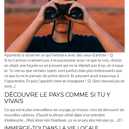
Apprends à observer ce qui t’entoure avec des yeux d’artiste ! 😉
Si tu n’arrives vraiment pas à te passionner pour ce que tu vois, choisis
un objet, une façade ou un passant qui ne te déplait pas trop, et croque
le. Tu verras que certains sujets sont parfois bien plus intéressants que
ce que tu ne le pensais de prime abord. Ils peuvent avoir beaucoup à
t’apprendre. Et puis l’appétit vient en mangeant ! 😉
(Sans mauvais jeu de
mots…)
DÉCOUVRE LE PAYS COMME SI TU Y
VIVAIS
Ce qui est le plus merveilleux en voyage, je trouve, c’est de découvrir de
nouvelles cultures.
(Ouuuh la phrase cliché digne d’un entretien
d’embauche….Mais laisse moi t’expliquer, ça va un peu plus loin que ça… 😉 )
IMMERGE-TOI DANS LA VIE LOCALE,