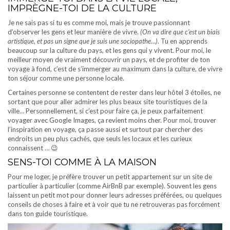
IMPRÈGNE-TOI DE LA CULTURE
Je ne sais pas si tu es comme moi, mais je trouve passionnant
d’observer les gens et leur manière de vivre.
(On va dire que c’est un biais
artistique, et pas un signe que je suis une sociopathe…)
. Tu en apprends
beaucoup sur la culture du pays, et les gens qui y vivent. Pour moi, le
meilleur moyen de vraiment découvrir un pays, et de profiter de ton
voyage à fond, c’est de s’immerger au maximum dans la culture, de vivre
ton séjour comme une personne locale.
Certaines personne se contentent de rester dans leur hôtel 3 étoiles, ne
sortant que pour aller admirer les plus beaux site touristiques de la
ville… Personnellement, si c’est pour faire ça, je peux parfaitement
voyager avec Google Images, ça revient moins cher. Pour moi, trouver
l’inspiration en voyage, ça passe aussi et surtout par chercher des
endroits un peu plus cachés, que seuls les locaux et les curieux
connaissent … 😉
SENS-TOI COMME À LA MAISON
Pour me loger, je préfère trouver un petit appartement sur un site de
particulier à particulier (comme AirBnB par exemple). Souvent les gens
laissent un petit mot pour donner leurs adresses préférées, ou quelques
conseils de choses à faire et à voir que tu ne retrouveras pas forcément
dans ton guide touristique.