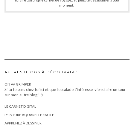
et faire ton propre carnet de voyage,. Tu peux te désabonner à tout
moment.
AUTRES BLOGS À DÉCOUVRIR :
ON VA GRIMPER
Si tu te sens chez toi ici et que l'escalade t'intéresse, viens faire un tour
sur mon autre blog ! ;)
LE CARNET DIGITAL
PEINTURE AQUARELLE FACILE
APPRENEZ À DESSINER