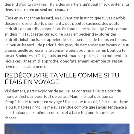
dépend d’où tu voyages ! Il y a des quartiers qu’il vaut mieux éviter si tu
tiens à rentrer en un seul morceau….)
C’est en avançant au hasard, en suivant ton instinct, que tu vas parfois
découvrir des endroits charmants, des pépites cachées, des petits
endroits de paradis, planqués au fin fond d’une ruelle… 🙂 C’est comme
en dessin, il faut rester curieux, ne pas s’empêcher d’explorer des
endroits inhabituels, se rappeler de se laisser aller, de temps en temps,
un peu au hasard… de parler à des gens, de demander aux locaux que tu
croises quelle adresse ils te conseilleraient pour manger un bout ou te
poser 5 minutes… (Oui, je suis un estomac sur pattes, et au moment où
j’écris ces lignes, midi approche, donc fatalement l’exemple du restau
revient inlassablement).
REDÉCOUVRE TA VILLE COMME SI TU
ÉTAIS EN VOYAGE
Visiblement, partir explorer de nouvelles contrées à l’autre bout du
monde, c’est pas pour tout de suite… Mais il ne faut pas que ça
t’empêche de te sentir en voyage ! Est ce que tu as déjà fait tu tourisme
là où tu habites ? Moi, je me suis rendue compte que j’avais tendance à
aller toujours aux mêmes endroits et à faire toujours les mêmes
choses…