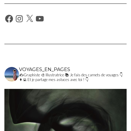
Facebook
Instagram
X
YouTube
VOYAGES_EN_PAGES
✍Graphiste
🎨 Illustratrice
📚 Je fais des carnets de voyages
👇
👩‍💻 Et je partage mes astuces avec toi ! 👇